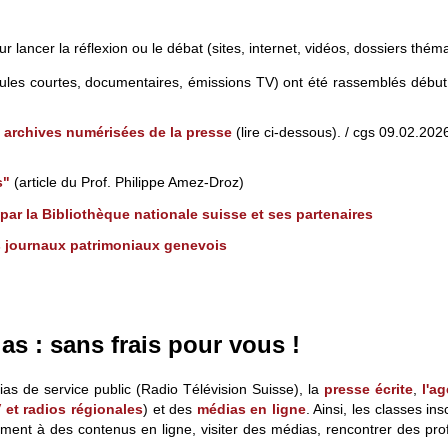
 lancer la réflexion ou le débat (sites, internet, vidéos, dossiers thém
ules courtes, documentaires, émissions TV) ont été rassemblés débu
x
archives numérisées de la presse
(lire ci-dessous). / cgs 09.02.2026 (
s"
(article du Prof. Philippe Amez-Droz)
ar la Bibliothèque nationale suisse et ses partenaires
s journaux patrimoniaux genevois
as : sans frais pour vous !
as de service public (Radio Télévision Suisse), la
presse écrite
,
l'a
 et radios régionales
) et des
médias en ligne
. Ainsi, les classes in
ent à des contenus en ligne, visiter des médias, rencontrer des profes