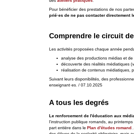
des
ateliers pratiques
.
Pour bénéficier des prestations de nos part
prié·es de ne pas contacter directement 
Comprendre le circuit de
Les activités proposées chaque année penda
analyse des productions médias et de 
découverte des réalités médiatiques (vi
réalisation de contenus médiatiques, p
Suivant leurs disponibilités, des professionn
enseignant·es. / 07.10.2025
A tous les degrés
Le renforcement de l'éducation aux média
l'instruction publique romands, au printemps 
part entière dans le
Plan d'études romand
.
des élèves de la scolarité obligatoire, mais