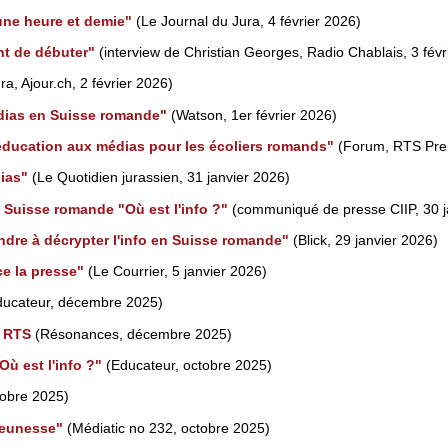
une heure et demie"
(Le Journal du Jura, 4 février 2026)
nt de débuter"
(interview de Christian Georges, Radio Chablais, 3 févr
a, Ajour.ch, 2 février 2026)
édias en Suisse romande"
(Watson, 1er février 2026)
'éducation aux médias pour les écoliers romands"
(Forum, RTS Prem
ias"
(Le Quotidien jurassien, 31 janvier 2026)
 Suisse romande "Où est l'info ?"
(communiqué de presse CIIP, 30 j
dre à décrypter l'info en Suisse romande"
(Blick, 29 janvier 2026)
ce la presse"
(Le Courrier, 5 janvier 2026)
ucateur, décembre 2025)
a RTS
(Résonances, décembre 2025)
ù est l'info ?"
(Educateur, octobre 2025)
obre 2025)
 jeunesse"
(Médiatic no 232, octobre 2025)