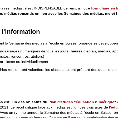
enaires médias, il est INDISPENSABLE de remplir notre
formulaire en l
les médias romands en lien avec les Semaines des médias, merci !
 l'information
nt la Semaine des médias à l'école en Suisse romande se développen
nos usages numériques de tous les jours (heures d'écran, médias, apps 
sites, rencontres, ateliers)
ar classe ou individuellement
el·les rencontrent volontiers les classes qui ont préparé des questions
s est l'un des objectifs du
Plan d'études "éducation numérique
"
a
2021. Le recul critique face aux médias est l'un des trois axes de
l'éd
 Avec un rythme annuel, la Semaine des médias à l'école en Suisse ro
 aussi ceux du post-obligatoire. Comme en
France
, la participation des