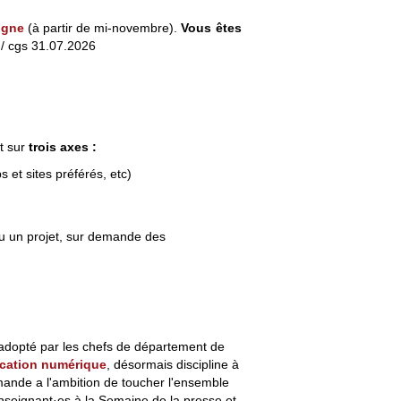
igne
(à partir de mi-novembre).
Vous êtes
/ cgs 31.07.2026
t sur
trois
axes :
et sites préférés, etc)
 ou un projet, sur demande des
dopté par les chefs de département de
ucation numérique
, désormais discipline à
mande a l'ambition de toucher l'ensemble
 enseignant·es à la Semaine de la presse et