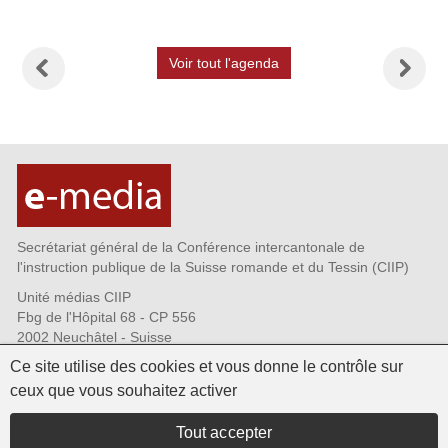
prev
Voir tout l'agenda
Secrétariat général de la Conférence intercantonale de
l'instruction publique de la Suisse romande et du Tessin (CIIP)
Unité médias CIIP
Fbg de l'Hôpital 68 - CP 556
2002 Neuchâtel - Suisse
Tél. +41 32 889 69 72
Ce site utilise des cookies et vous donne le contrôle sur
Fax +41 32 889 69 73
ceux que vous souhaitez activer
CIIP.emedia@ciip.ch
Qui sommes-nous?
Tout accepter
Infolettres - s'abonner