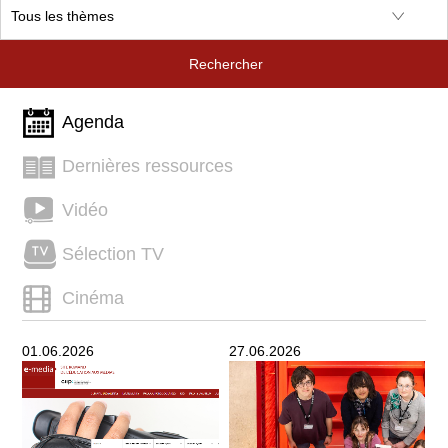
Rechercher
Agenda
Dernières ressources
Vidéo
Sélection TV
Cinéma
01.06.2026
27.06.2026
0