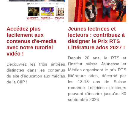
Accédez plus
Jeunes lectrices et
L
facilement aux
lecteurs : contribuez à
f
contenus d'e-media
désigner le Prix RTS
c
avec notre tutoriel
Littérature ados 2027 !
p
vidéo !
ne
Depuis 20 ans, la RTS et
D
ne
l'Institut suisse Jeunesse et
a
Découvrez les trois entrées
la
Médias organisent le prix RTS
1
distinctes dans les contenus
 :
littérature ados, décerné par
d
du site d'éducation aux médias
et
les 13-15 ans de Suisse
n
de la CIIP !
es
romande. Lectrices et lecteurs
c
peuvent s'inscrire jusqu'au 30
pu
septembre 2026.