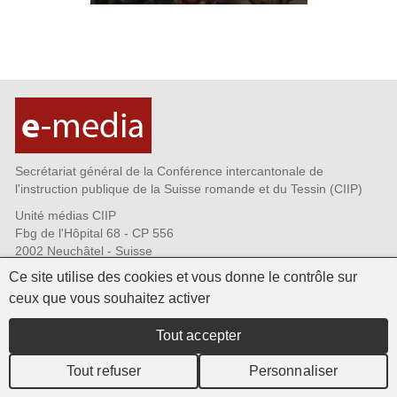
Secrétariat général de la Conférence intercantonale de
l'instruction publique de la Suisse romande et du Tessin (CIIP)
Unité médias CIIP
Fbg de l'Hôpital 68 - CP 556
2002 Neuchâtel - Suisse
Tél. +41 32 889 69 72
Ce site utilise des cookies et vous donne le contrôle sur
Fax +41 32 889 69 73
ceux que vous souhaitez activer
CIIP.emedia@ciip.ch
Qui sommes-nous?
Tout accepter
Infolettres - s'abonner
Commande de matériel
Tout refuser
Personnaliser