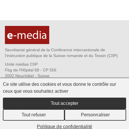
Secrétariat général de la Conférence intercantonale de
l'instruction publique de la Suisse romande et du Tessin (CIIP)
Unité médias CIIP
Fbg de l'Hôpital 68 - CP 556
2002 Neuchâtel - Suisse
Tél. +41 32 889 69 72
Ce site utilise des cookies et vous donne le contrôle sur
Fax +41 32 889 69 73
ceux que vous souhaitez activer
CIIP.emedia@ciip.ch
Qui sommes-nous?
Tout accepter
Infolettres - s'abonner
Commande de matériel
Tout refuser
Personnaliser
Politique de confidentialité