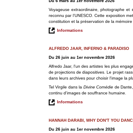
Du 6 mars au 1er novembre 2026
Voyageuse extraordinaire, photographe et é
reconnu par l’UNESCO. Cette exposition met e
constitution et la préservation de la mémoir
Informations
ALFREDO JAAR, INFERNO & PARADISO
Du 26 juin au 1er novembre 2026
Alfredo Jaar, l'un des artistes les plus enga
de projections de diapositives. Le projet ras
dans leurs archives pour choisir l'image la pl
Tel Virgile dans la
Divine Comédie
de Dante, 
continu d'images de souffrance humaine.
Informations
HANNAH DARABI, WHY DON'T YOU DANC
Du 26 juin au 1er novembre 2026