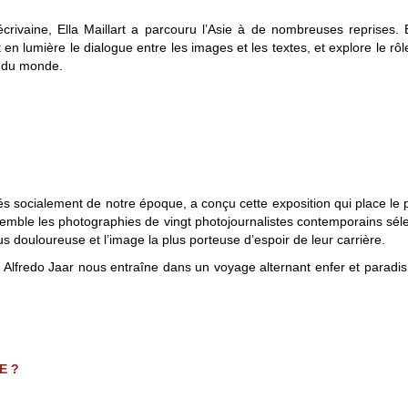
crivaine, Ella Maillart a parcouru l’Asie à de nombreuses reprises
n lumière le dialogue entre les images et les textes, et explore le rô
e du monde.
gés socialement de notre époque, a conçu cette exposition qui place le 
semble les photographies de vingt photojournalistes contemporains sélec
us douloureuse et l’image la plus porteuse d’espoir de leur carrière.
Alfredo Jaar nous entraîne dans un voyage alternant enfer et paradis, c
E ?